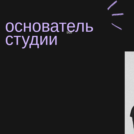
ГАЛЯУТДИНОВА ЛЮДМИЛА
РОТАНОВА
КОНСТАНТИНОВНА
ЕЛЕНА ЮРЬЕВНА
Педагог по дисциплине «эстрадный
вокал»
Педагог высшей категории по дисциплине
«эстрадный вокал»
Направление: «индивидуальный вокал»;
Обучает взрослых и детей от 5 лет.
Направление: «индивидуальный вокал»;
Обучает взрослых и детей от 6 лет.
Любимые исполнители:
AC/DC, Led Zeppelin, Rammstein, Nickelback, Сплин,
Любимые исполнители:
Ночные Снайперы, Слот, Король и Шут, Adele, Ella
Whitney Houston, Анна Герман, Валентина
Fitzgerald, Zaz, Полина Гагарина, Demi Lovato,
Толкунова, Муслим Магомаев, Кристина Агилера,
Виктория Чернецова
Adele, Полина Гагарина
ПОДРОБНЕЕ
ПОДРОБНЕЕ
тяни туда