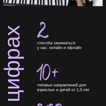
«Я счастливый человек, потому что мо
профессия. Всё, что связано с музыкой
живописью, театром, историей формир
профессионала»
Шапилова
Людмила Викторовна
Руководитель арт-студии “BUFF”, кандидат
педагогических наук, хореограф-балетмейстер, продюсер,
путешественник со стажем и просто человек, который
обожает свое дело!
Воспитанники Людмилы Викторовны принимали участие
во многих известных конкурсах и телевизионных
программах: «Утренняя звезда», Детское Евровидение,
«Голос. Дети», «Светлана» (проект Светланы Захаровой),
«Весна священная» (проект Илзе Лиепа), а также ее дети
становились лауреатами всероссийских и