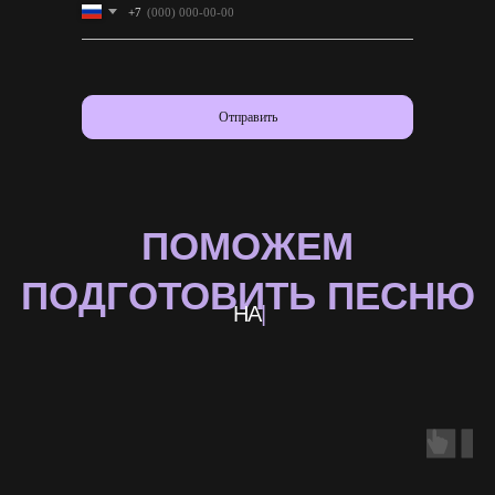
+7
КОНТАКТЫ
+7 (999) 105-65-57
buff.art.56@gmail.com
Отправить
Индивидуальный предприниматель Качан София Андреевна
ИНН 560920428751. ОГРНИП 326565800005208
Адрес электронной почты:
bvocals@yandex.ru
BUFF | 2023-2024 гг.