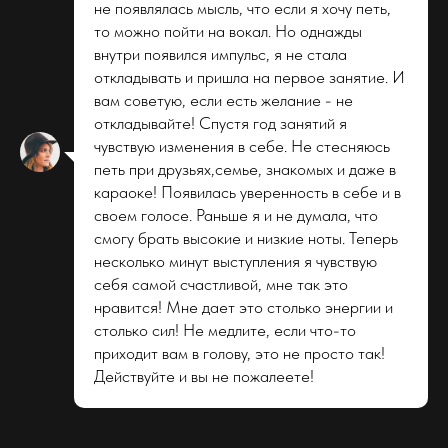
не появлялась мысль, что если я хочу петь,
г. Оренбург,
то можно пойти на вокал. Но однажды
ул. Карагандинская 37Б
АДРЕС
внутри появился импульс, я не стала
откладывать и пришла на первое занятие. И
+7 (999) 105-65-57
ТЕЛЕФОН
вам советую, если есть желание - не
откладывайте! Спустя год занятий я
buff.art.56@gmail.com
ПОЧТА
чувствую изменения в себе. Не стесняюсь
петь при друзьях,семье, знакомых и даже в
Instagram
ВКонтакте
караоке! Появилась уверенность в себе и в
своем голосе. Раньше я и не думала, что
Telegram
WhatsApp
смогу брать высокие и низкие ноты. Теперь
Youtube
СОЦИАЛЬНЫЕ СЕТИ
несколько минут выступления я чувствую
себя самой счастливой, мне так это
нравится! Мне дает это столько энергии и
столько сил! Не медлите, если что-то
приходит вам в голову, это не просто так!
Действуйте и вы не пожалеете!
ПОСМОТРЕТЬ В КАРТАХ